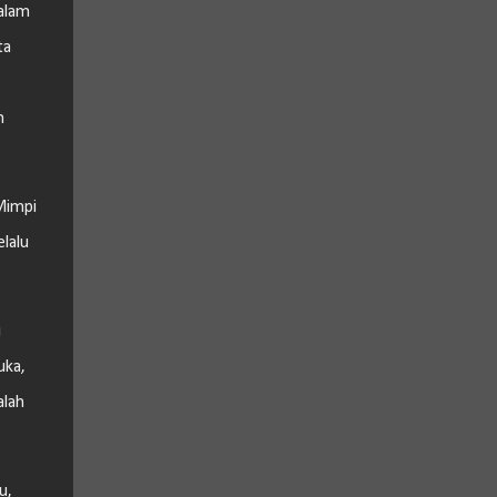
dalam
ta
h
Mimpi
lalu
i
uka,
alah
u,