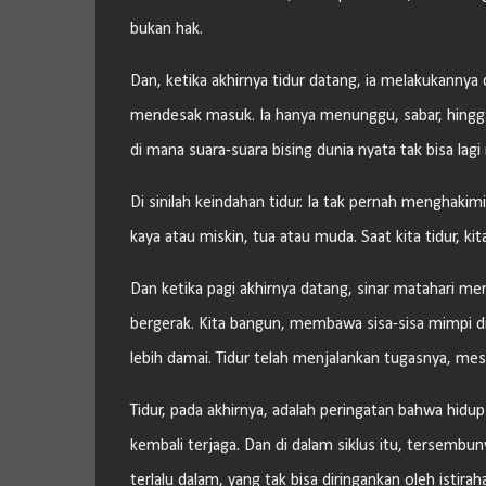
bukan hak.
Dan, ketika akhirnya tidur datang, ia melakukanny
mendesak masuk. Ia hanya menunggu, sabar, hingg
di mana suara-suara bising dunia nyata tak bisa la
Di sinilah keindahan tidur. Ia tak pernah menghak
kaya atau miskin, tua atau muda. Saat kita tidur, k
Dan ketika pagi akhirnya datang, sinar matahari men
bergerak. Kita bangun, membawa sisa-sisa mimpi di u
lebih damai. Tidur telah menjalankan tugasnya, mesk
Tidur, pada akhirnya, adalah peringatan bahwa hidup i
kembali terjaga. Dan di dalam siklus itu, tersembuny
terlalu dalam, yang tak bisa diringankan oleh istirah