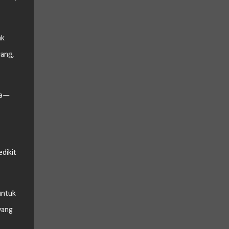
ak
nang,
ra—
dikit
untuk
yang