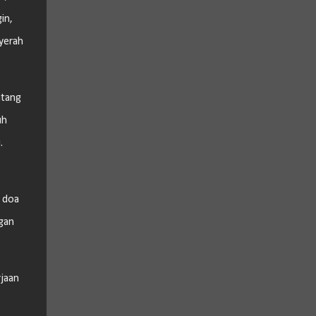
in,
yerah
atang
uh
.
 doa
gan
rjaan