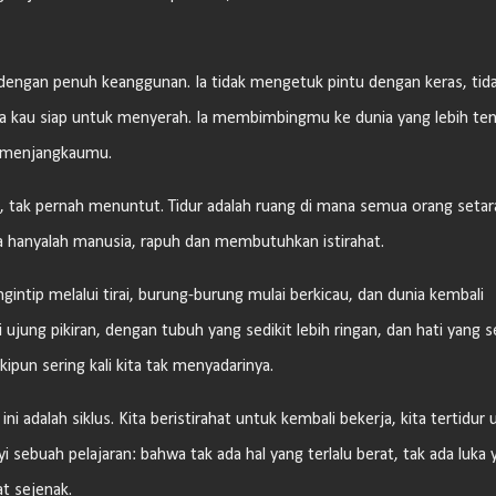
a dengan penuh keanggunan. Ia tidak mengetuk pintu dengan keras, tid
a kau siap untuk menyerah. Ia membimbingmu ke dunia yang lebih te
gi menjangkaumu.
imi, tak pernah menuntut. Tidur adalah ruang di mana semua orang seta
ita hanyalah manusia, rapuh dan membutuhkan istirahat.
gintip melalui tirai, burung-burung mulai berkicau, dan dunia kembali
jung pikiran, dengan tubuh yang sedikit lebih ringan, dan hati yang se
ipun sering kali kita tak menyadarinya.
ni adalah siklus. Kita beristirahat untuk kembali bekerja, kita tertidur 
i sebuah pelajaran: bahwa tak ada hal yang terlalu berat, tak ada luka 
at sejenak.