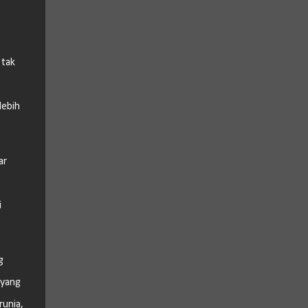
 tak
lebih
ar
i
g
 yang
runia,