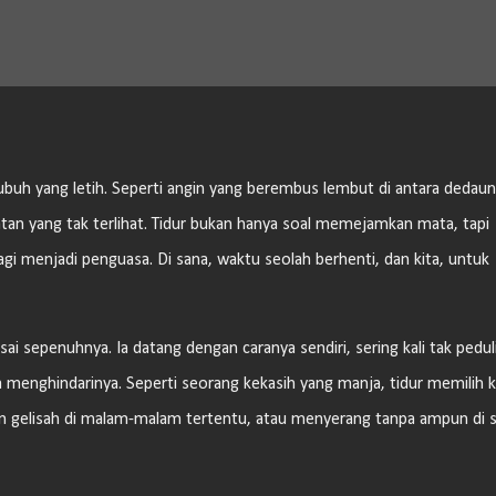
Langsung ke konten utama
 tubuh yang letih. Seperti angin yang berembus lembut di antara dedaun
an yang tak terlihat. Tidur bukan hanya soal memejamkan mata, tapi
lagi menjadi penguasa. Di sana, waktu seolah berhenti, dan kita, untuk
sai sepenuhnya. Ia datang dengan caranya sendiri, sering kali tak pedul
menghindarinya. Seperti seorang kekasih yang manja, tidur memilih 
n gelisah di malam-malam tertentu, atau menyerang tanpa ampun di s