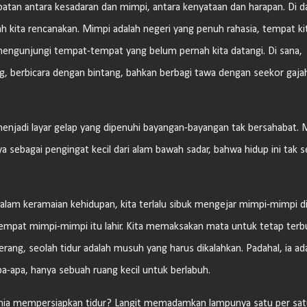
mbatan antara kesadaran dan mimpi, antara kenyataan dan harapan. Di 
 kita rencanakan. Mimpi adalah negeri yang penuh rahasia, tempat ki
mengunjungi tempat-tempat yang belum pernah kita datangi. Di sana,
ang, berbicara dengan bintang, bahkan berbagi tawa dengan seekor gaja
 menjadi layar gelap yang dipenuhi bayangan-bayangan tak bersahabat. 
 sebagai pengingat kecil dari alam bawah sadar, bahwa hidup ini tak se
 Dalam keramaian kehidupan, kita terlalu sibuk mengejar mimpi-mimpi d
tempat mimpi-mimpi itu lahir. Kita memaksakan mata untuk tetap terb
ng, seolah tidur adalah musuh yang harus dikalahkan. Padahal, ia ad
pa-apa, hanya sebuah ruang kecil untuk berlabuh.
nia mempersiapkan tidur? Langit memadamkan lampunya satu per sat