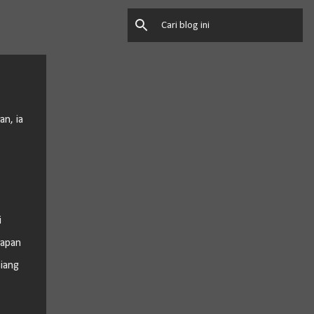
an, ia
i
kapan
iang