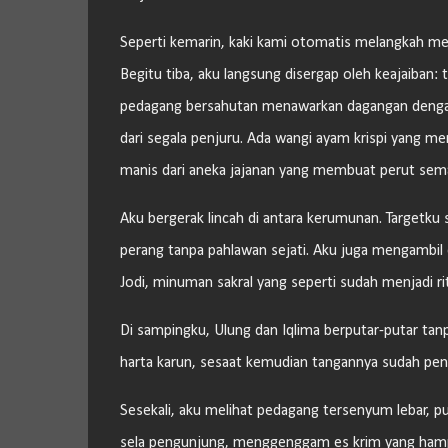
Seperti kemarin, kaki kami otomatis melangkah men
Begitu tiba, aku langsung disergap oleh keajaiban:
pedagang bersahutan menawarkan dagangan denga
dari segala penjuru. Ada wangi ayam krispi yang me
manis dari aneka jajanan yang membuat perut sema
Aku bergerak lincah di antara kerumunan. Targetku 
perang tanpa pahlawan sejati. Aku juga mengambil 
Jodi, minuman sakral yang seperti sudah menjadi ritu
Di sampingku, Ulung dan Iqlima berputar-putar tan
harta karun, sesaat kemudian tangannya sudah penu
Sesekali, aku melihat pedagang tersenyum lebar, puas
sela pengunjung, menggenggam es krim yang hampir