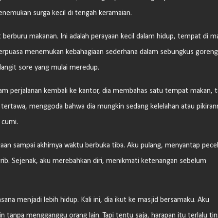
enemukan surga kecil di tengah keramaian.
berburu makanan. Ini adalah perayaan kecil dalam hidup, tempat di m
 berpuasa menemukan kebahagiaan sederhana dalam sebungkus goreng
langit sore yang mulai meredup.
alam perjalanan kembali ke kantor, dia membahas satu tempat makan, t
 tertawa, menggoda bahwa dia mungkin sedang kelelahan atau pikiran
 cumi.
jaan sampai akhirnya waktu berbuka tiba. Aku pulang, menyantap pece
grib. Sejenak, aku merebahkan diri, menikmati ketenangan sebelum
sana menjadi lebih hidup. Kali ini, dia ikut ke masjid bersamaku. Aku
 tanpa mengganggu orang lain. Tapi tentu saja, harapan itu terlalu tin