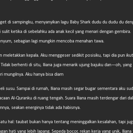
oget di sampingku, menyanyikan lagu Baby Shark dudu du dudu du den
ulit ketika di sebelahku ada anak kecil yang menari dengan gembira.
rsenyum, sebagian lagi mungkin mencoba menahan tawa.
n meletakkan kepala. Aku menggeser sedikit posisiku, tapi dia pun iku
 Tidak berhenti di situ, Iliana juga menarik ujung bajuku dan—oh, yang 
 mungilnya. Aku hanya bisa diam
li susu. Sampai di rumah, Iliana masih segar bugar sementara aku su
aan Al-Quranku di ruang tengah. Suara Iliana masih terdengar dari da
ya, seakan energinya tidak ada habisnya.
tu hal: taubat bukan hanya tentang meninggalkan kesalahan, tapi jug
n hati yang lebih lapang. Sepeda bocor, rekan kerja yang unik, Iliana