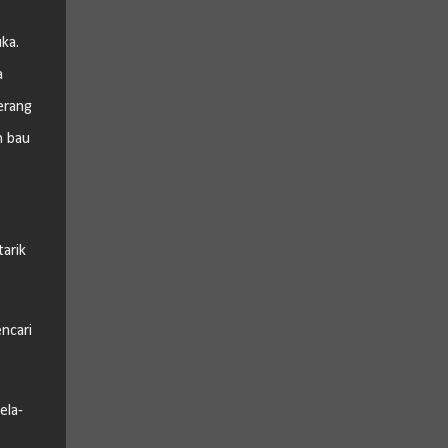
ka.
a
erang
n bau
arik
ncari
ela-