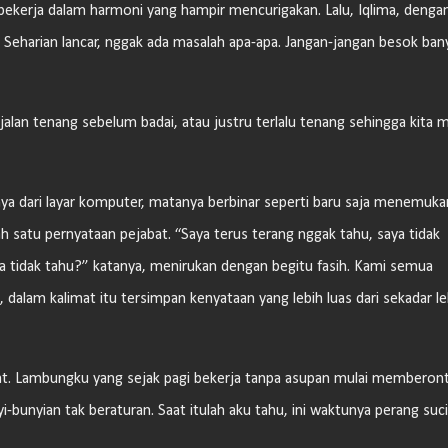
r bekerja dalam harmoni yang hampir mencurigakan. Lalu, Iqlima, denga
h? Seharian lancar, nggak ada masalah apa-apa. Jangan-jangan besok ban
alan tenang sebelum badai, atau justru terlalu tenang sehingga kita m
a dari layar komputer, matanya berbinar seperti baru saja menemuka
h satu pernyataan pejabat. “Saya terus terang nggak tahu, saya tidak
ya tidak tahu?” katanya, menirukan dengan begitu fasih. Kami semua
dalam kalimat itu tersimpan kenyataan yang lebih luas dari sekadar l
rat. Lambungku yang sejak pagi bekerja tanpa asupan mulai memberont
unyian tak beraturan. Saat itulah aku tahu, ini waktunya perang suci