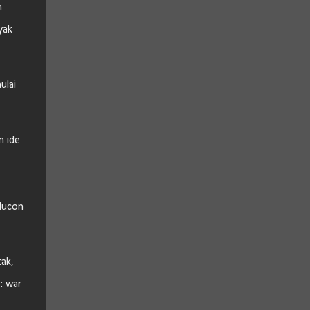
n
yak
ulai
n ide
elucon
ak,
: war