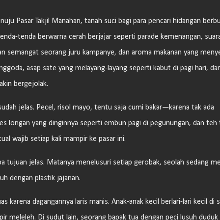
uju Pasar Takjil Manahan, tanah suci bagi para pencari hidangan berbu
 tenda-tenda berwarna cerah berjajar seperti parade kemenangan, suar
n semangat seorang juru kampanye, dan aroma makanan yang meny
nggoda, asap sate yang melayang-layang seperti kabut di pagi hari, da
kin bergejolak.
sudah jelas. Pecel, risol mayo, tentu saja cumi bakar—karena tak ada
es longan yang dinginnya seperti embun pagi di pegunungan, dan teh t
al wajib setiap kali mampir ke pasar ini.
pa tujuan jelas. Matanya menelusuri setiap gerobak, seolah sedang me
h dengan plastik jajanan.
 karena dagangannya laris manis. Anak-anak kecil berlari-lari kecil di s
 meleleh. Di sudut lain, seorang bapak tua dengan peci lusuh duduk