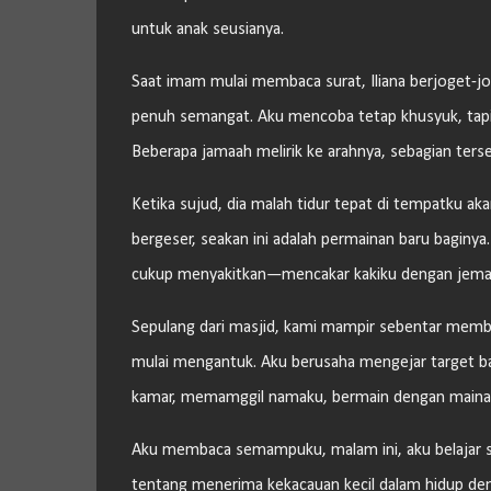
untuk anak seusianya.
Saat imam mulai membaca surat, Iliana berjoget-j
penuh semangat. Aku mencoba tetap khusyuk, tapi s
Beberapa jamaah melirik ke arahnya, sebagian te
Ketika sujud, dia malah tidur tepat di tempatku aka
bergeser, seakan ini adalah permainan baru baginya.
cukup menyakitkan—mencakar kakiku dengan jemari
Sepulang dari masjid, kami mampir sebentar membe
mulai mengantuk. Aku berusaha mengejar target bac
kamar, memamggil namaku, bermain dengan mainann
Aku membaca semampuku, malam ini, aku belajar sa
tentang menerima kekacauan kecil dalam hidup denga