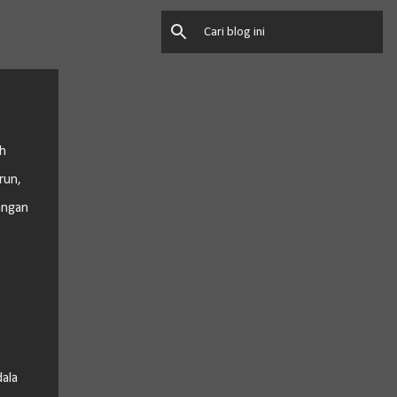
h
run,
angan
dala