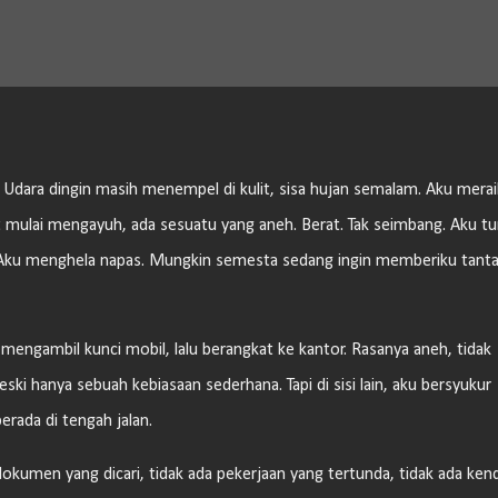
Langsung ke konten utama
. Udara dingin masih menempel di kulit, sisa hujan semalam. Aku merai
at mulai mengayuh, ada sesuatu yang aneh. Berat. Tak seimbang. Aku tu
 Aku menghela napas. Mungkin semesta sedang ingin memberiku tant
 mengambil kunci mobil, lalu berangkat ke kantor. Rasanya aneh, tidak
ski hanya sebuah kebiasaan sederhana. Tapi di sisi lain, aku bersyukur
rada di tengah jalan.
a dokumen yang dicari, tidak ada pekerjaan yang tertunda, tidak ada ken