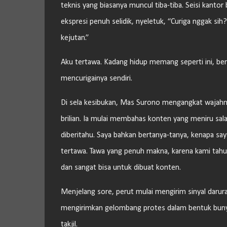
teknis yang biasanya muncul tiba-tiba. Seisi kanto
ekspresi penuh selidik, nyeletuk, “Curiga nggak si
kejutan.”
Aku tertawa. Kadang hidup memang seperti ini, berj
mencurigainya sendiri.
Di sela kesibukan, Mas Surono mengangkat wajahny
brilian. Ia mulai membahas konten yang meniru sala
diberitahu. Saya bahkan bertanya-tanya, kenapa sa
tertawa. Tawa yang penuh makna, karena kami tahu, 
dan sangat bisa untuk dibuat konten.
Menjelang sore, perut mulai mengirim sinyal daru
mengirimkan gelombang protes dalam bentuk bunyi-b
takjil.