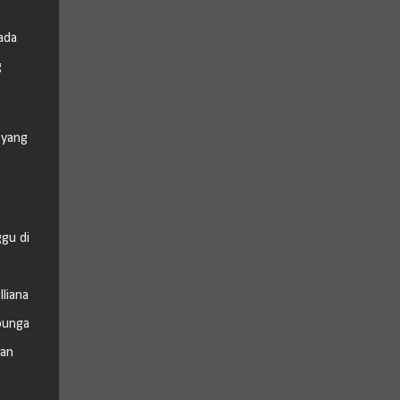
ada
g
 yang
gu di
liana
bunga
pan