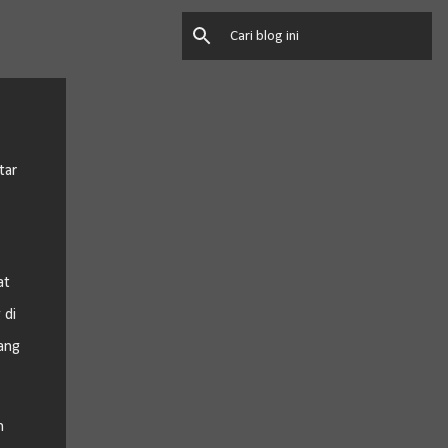
tar
at
 di
ang
n