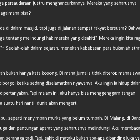
ga persaudaraan justru menghancurkannya. Mereka yang seharusnya
 Bagaimana bisa?
 di dalam masjid, tapi juga di jalanan tempat rakyat bersuara? Bahw
uga tentang melindungi hak mereka yang disakiti? Mereka ingin kita ra
a?” Seolah-olah dalam sejarah, menekan kebebasan pers bukanlah stra
ah bukan hanya kata kosong. Di mana jurnalis tidak diteror, mahasisw
 diborgol ketika sedang diselamatkan nyawanya. Aku ingin ia hidup dal
s dipertanyakan. Tapi malam ini, aku hanya bisa menggenggam tangan
 suatu hari nanti, dunia akan mengerti.
elabu, seperti menyimpan murka yang belum tumpah. Di Malang, di Ban
pi juga dari pentungan aparat yang seharusnya melindungi. Aku membac
an serangga tadi. Tapi, sakit di mataku bukan apa-apa dibanding luka y