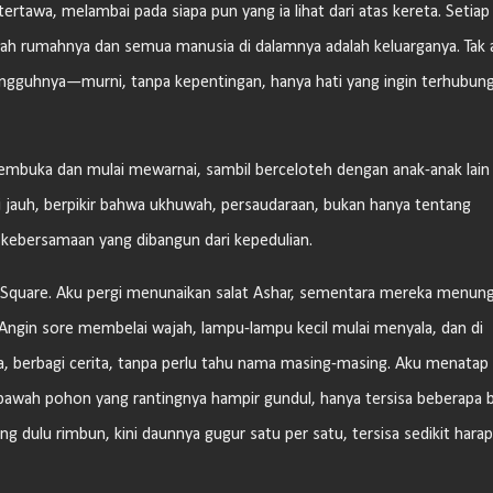
ertawa, melambai pada siapa pun yang ia lihat dari atas kereta. Setiap
dalah rumahnya dan semua manusia di dalamnya adalah keluarganya. Tak 
sungguhnya—murni, tanpa kepentingan, hanya hati yang ingin terhubun
mbuka dan mulai mewarnai, sambil berceloteh dengan anak-anak lain
 jauh, berpikir bahwa ukhuwah, persaudaraan, bukan hanya tentang
 kebersamaan yang dibangun dari kepedulian.
lo Square. Aku pergi menunaikan salat Ashar, sementara mereka menung
Angin sore membelai wajah, lampu-lampu kecil mulai menyala, dan di
, berbagi cerita, tanpa perlu tahu nama masing-masing. Aku menatap I
 bawah pohon yang rantingnya hampir gundul, hanya tersisa beberapa 
g dulu rimbun, kini daunnya gugur satu per satu, tersisa sedikit hara