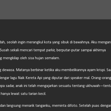
Langsung ke konten utama
dah, seolah ingin merangkul kota yang sibuk di bawahnya. Aku mengan
 Susah sekali mencari tempat parkir, berputar-putar sampai akhirnya
g mengkilap oleh sisa hujan semalam.
rang dewasa. Matanya berbinar ketika aku membelikannya ayam krispi. Sa
engar lagu Naik Kereta Api yang diputar dari speaker mal. Orang-orang
anpa sadar, anak ini telah mengajarkan sesuatu tentang ukhuwah—tent
hanya lewat satu tarian kecil.
dan langsung menarik tanganku, meminta difoto. Setelah puas denga