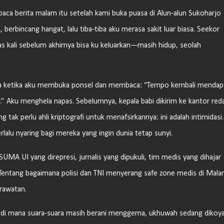
baca berita malam itu setelah kami buka puasa di Alun-alun Sukoharjo
 berbincang hangat, lalu tiba-tiba aku merasa sakit luar biasa. Seekor
 kali sebelum akhirnya bisa ku keluarkan—masih hidup, seolah
 lama ketika aku membuka ponsel dan membaca: “Tempo kembali mendap
al.” Aku menghela napas. Sebelumnya, kepala babi dikirim ke kantor red
ak perlu ahli kriptografi untuk menafsirkannya: ini adalah intimidasi. 
alu nyaring bagi mereka yang ingin dunia tetap sunyi.
A UI yang direpresi, jurnalis yang dipukuli, tim medis yang dihajar
Tentang bagaimana polisi dan TNI menyerang safe zone medis di Mala
rawatan.
 di mana suara-suara masih berani menggema, ukhuwah sedang dikoy