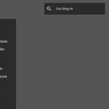
 Jawa
dan
in
nusia
r