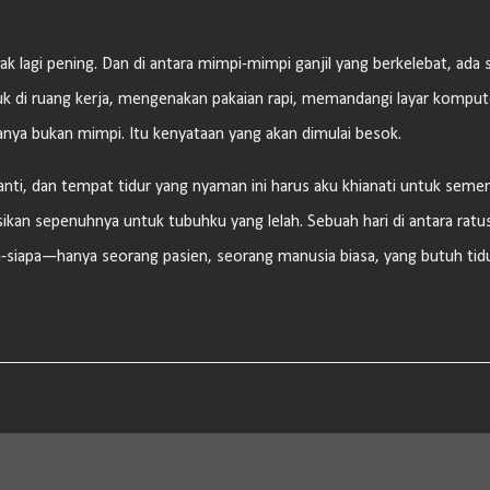
dak lagi pening. Dan di antara mimpi-mimpi ganjil yang berkelebat, ada 
k di ruang kerja, mengenakan pakaian rapi, memandangi layar komput
anya bukan mimpi. Itu kenyataan yang akan dimulai besok.
anti, dan tempat tidur yang nyaman ini harus aku khianati untuk seme
dikasikan sepenuhnya untuk tubuhku yang lelah. Sebuah hari di antara ratu
pa-siapa—hanya seorang pasien, seorang manusia biasa, yang butuh tid