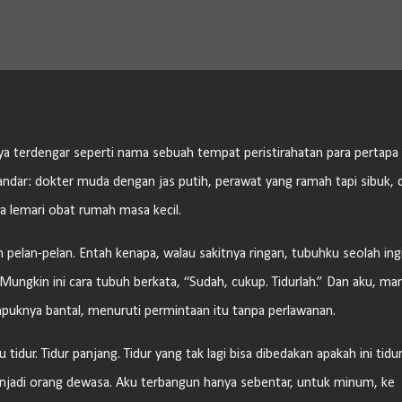
Langsung ke konten utama
iknya terdengar seperti nama sebuah tempat peristirahatan para pertapa
andar: dokter muda dengan jas putih, perawat yang ramah tapi sibuk, 
a lemari obat rumah masa kecil.
h pelan-pelan. Entah kenapa, walau sakitnya ringan, tubuhku seolah ing
ungkin ini cara tubuh berkata, “Sudah, cukup. Tidurlah.” Dan aku, ma
mpuknya bantal, menuruti permintaan itu tanpa perlawanan.
dur. Tidur panjang. Tidur yang tak lagi bisa dibedakan apakah ini tidu
menjadi orang dewasa. Aku terbangun hanya sebentar, untuk minum, ke