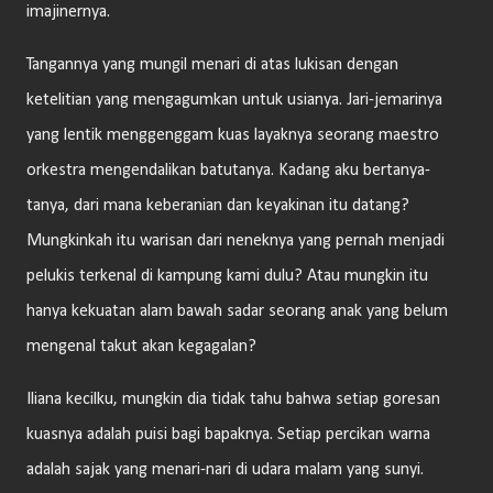
imajinernya.
Tangannya yang mungil menari di atas lukisan dengan
ketelitian yang mengagumkan untuk usianya. Jari-jemarinya
yang lentik menggenggam kuas layaknya seorang maestro
orkestra mengendalikan batutanya. Kadang aku bertanya-
tanya, dari mana keberanian dan keyakinan itu datang?
Mungkinkah itu warisan dari neneknya yang pernah menjadi
pelukis terkenal di kampung kami dulu? Atau mungkin itu
hanya kekuatan alam bawah sadar seorang anak yang belum
mengenal takut akan kegagalan?
Iliana kecilku, mungkin dia tidak tahu bahwa setiap goresan
kuasnya adalah puisi bagi bapaknya. Setiap percikan warna
adalah sajak yang menari-nari di udara malam yang sunyi.