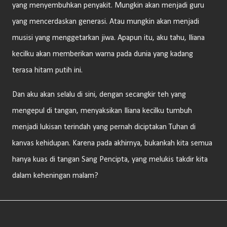
yang menyembuhkan penyakit. Mungkin akan menjadi guru
yang mencerdaskan generasi. Atau mungkin akan menjadi
musisi yang menggetarkan jiwa. Apapun itu, aku tahu, Iliana
kecilku akan memberikan warna pada dunia yang kadang
terasa hitam putih ini.
Dan aku akan selalu di sini, dengan secangkir teh yang
mengepul di tangan, menyaksikan Iliana kecilku tumbuh
menjadi lukisan terindah yang pernah diciptakan Tuhan di
kanvas kehidupan. Karena pada akhirnya, bukankah kita semua
hanya kuas di tangan Sang Pencipta, yang melukis takdir kita
dalam keheningan malam?