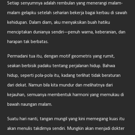
Setiap senyumnya adalah rembulan yang menerangi malam-
malam gelapku setelah seharian bekerja bagai kerbau di sawah
kehidupan. Dalam diam, aku menyaksikan buah hatiku
menciptakan dunianya sendiri—penuh warna, keberanian, dan
harapan tak berbatas.
Permadani tua itu, dengan motif geometris yang rumit,
seakan berbisik padaku tentang perjalanan hidup. Bahwa
hidup, seperti pola-pola itu, kadang terlihat tidak beraturan
dari dekat. Namun bila kita mundur dan melihatnya dari
kejauhan, semuanya membentuk harmoni yang memukau di
bawah naungan malam.
Suatu hari nanti, tangan mungil yang kini memegang kuas itu
akan menulis takdirnya sendiri. Mungkin akan menjadi dokter