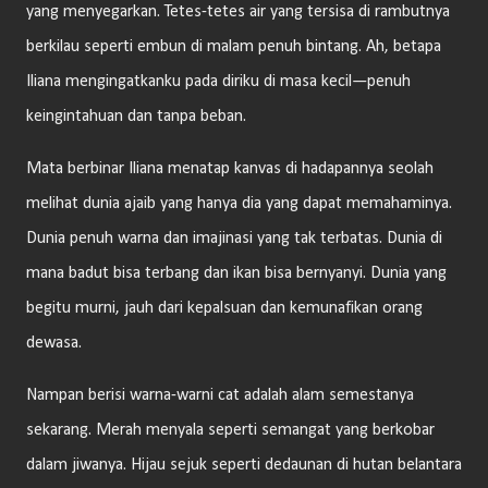
yang menyegarkan. Tetes-tetes air yang tersisa di rambutnya
berkilau seperti embun di malam penuh bintang. Ah, betapa
Iliana mengingatkanku pada diriku di masa kecil—penuh
keingintahuan dan tanpa beban.
Mata berbinar Iliana menatap kanvas di hadapannya seolah
melihat dunia ajaib yang hanya dia yang dapat memahaminya.
Dunia penuh warna dan imajinasi yang tak terbatas. Dunia di
mana badut bisa terbang dan ikan bisa bernyanyi. Dunia yang
begitu murni, jauh dari kepalsuan dan kemunafikan orang
dewasa.
Nampan berisi warna-warni cat adalah alam semestanya
sekarang. Merah menyala seperti semangat yang berkobar
dalam jiwanya. Hijau sejuk seperti dedaunan di hutan belantara