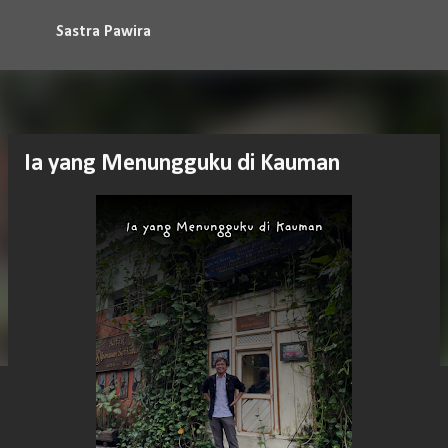
Langsung ke konten utama
Sastra Pawira
Ia yang Menungguku di Kauman