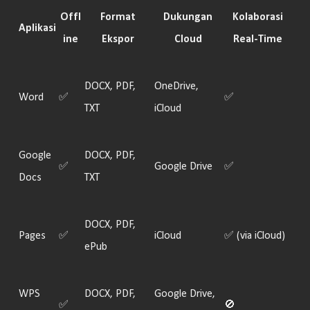
Offl
Format
Dukungan
Kolaborasi
Aplikasi
ine
Ekspor
Cloud
Real-Time
DOCX, PDF,
OneDrive,
Word
✅
✅
TXT
iCloud
Google
DOCX, PDF,
✅
Google Drive
✅
Docs
TXT
DOCX, PDF,
Pages
✅
iCloud
✅
(via iCloud)
ePub
WPS
DOCX, PDF,
Google Drive,
✅
🚫