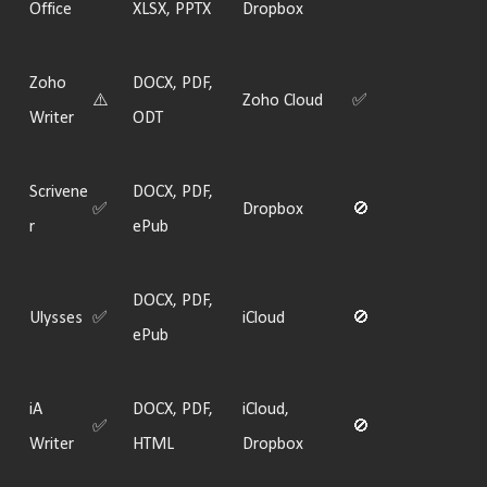
Office
XLSX, PPTX
Dropbox
Zoho
DOCX, PDF,
⚠
Zoho Cloud
✅
Writer
ODT
Scrivene
DOCX, PDF,
✅
Dropbox
🚫
r
ePub
DOCX, PDF,
Ulysses
✅
iCloud
🚫
ePub
iA
DOCX, PDF,
iCloud,
✅
🚫
Writer
HTML
Dropbox