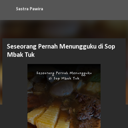
Langsung ke konten utama
Sastra Pawira
Seseorang Pernah Menungguku di Sop
Mbak Tuk