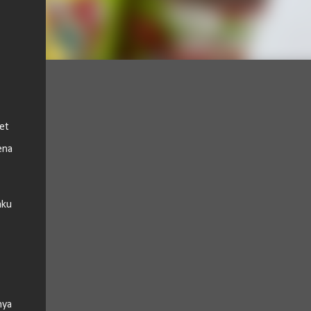
et
ena
aku
nya