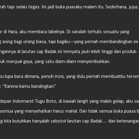
rah tapi selalu tegas. Ini jadi buka puasaku malam itu. Sederhana, jujur,
di Hara, aku membaca labelnya. Di sanalah tertulis sesuatu yang
 asing bagi orang biasa, tapi bagiku—yang pernah membandingkan ini
nya di larutan cap Badak ini ternyata jauh lebih tinggi dari produk-
sibuk menjual gaya, yang satu diam-diam menyembuhkan.
 aku lupa baca dimana, penuh ironi, yang dulu pernah membuatku ters
: “Karena kamu bandingkan.”
depan Indomaret Tugu Boto, di bawah langit yang makin gelap, aku sa
 semua yang menyehatkan harus mahal. Dan tidak semua buka puasa 
ang kita butuhkan hanyalah sebotol larutan cap Badak… dan ketenanga