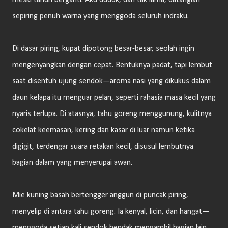
meski tahun berganti. Aku duduk, dan tak lama, datanglah
sepiring penuh warna yang menggoda seluruh indraku.
Di dasar piring, kupat dipotong besar-besar, seolah ingin
mengenyangkan dengan cepat. Bentuknya padat, tapi lembut
saat disentuh ujung sendok—aroma nasi yang dikukus dalam
daun kelapa itu menguar pelan, seperti rahasia masa kecil yang
nyaris terlupa. Di atasnya, tahu goreng menggunung, kulitnya
cokelat keemasan, kering dan kasar di luar namun ketika
digigit, terdengar suara retakan kecil, disusul lembutnya
bagian dalam yang menyerupai awan.
Mie kuning basah bertengger anggun di puncak piring,
menyelip di antara tahu goreng. Ia kenyal, licin, dan hangat—