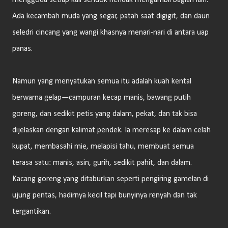
menggoda setiap kali sendok hendak mengambil bagian lain.
Ada kecambah muda yang segar, patah saat digigit, dan daun
seledri cincang yang wangi khasnya menari-nari di antara uap
panas.
Namun yang menyatukan semua itu adalah kuah kental
berwarna gelap—campuran kecap manis, bawang putih
goreng, dan sedikit petis yang dalam, pekat, dan tak bisa
dijelaskan dengan kalimat pendek. Ia meresap ke dalam celah
kupat, membasahi mie, melapisi tahu, membuat semua
terasa satu: manis, asin, gurih, sedikit pahit, dan dalam.
Kacang goreng yang ditaburkan seperti pengiring gamelan di
ujung pentas, hadirnya kecil tapi bunyinya renyah dan tak
tergantikan.