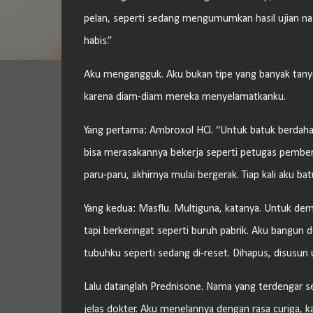
pelan, seperti sedang mengumumkan hasil ujian nas
habis.”
Aku mengangguk. Aku bukan tipe yang banyak tanya 
karena diam-diam mereka menyelamatkanku.
Yang pertama: Ambroxol HCl. “Untuk batuk berdahak,”
bisa merasakannya bekerja seperti petugas pembersi
paru-paru, akhirnya mulai bergerak. Tiap kali aku b
Yang kedua: Masflu. Multiguna, katanya. Untuk dema
tapi berkeringat seperti buruh pabrik. Aku bangun 
tubuhku seperti sedang di-reset. Dihapus, disusun ul
Lalu datanglah Prednisone. Nama yang terdengar se
jelas dokter. Aku menelannya dengan rasa curiga, 