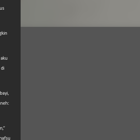
rus
gkin
 aku
 di
bayi,
aneh:
n,”
nafsu