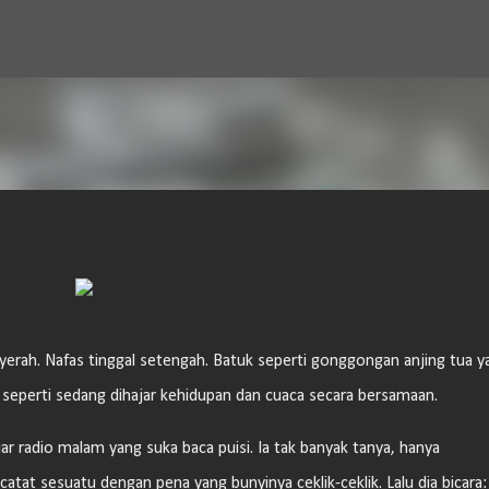
Langsung ke konten utama
erah. Nafas tinggal setengah. Batuk seperti gonggongan anjing tua y
ya seperti sedang dihajar kehidupan dan cuaca secara bersamaan.
r radio malam yang suka baca puisi. Ia tak banyak tanya, hanya
at sesuatu dengan pena yang bunyinya ceklik-ceklik. Lalu dia bicara: