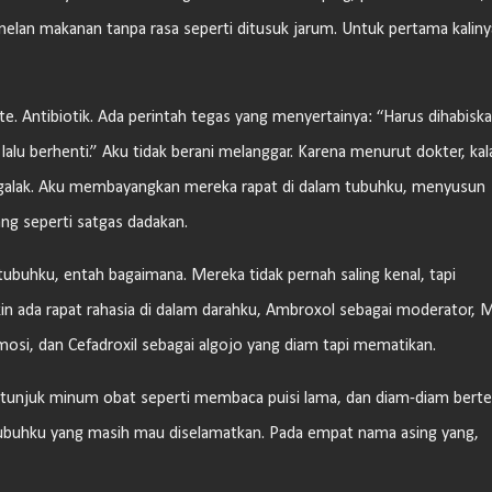
elan makanan tanpa rasa seperti ditusuk jarum. Untuk pertama kaliny
ate. Antibiotik. Ada perintah tegas yang menyertainya: “Harus dihabiska
alu berhenti.” Aku tidak berani melanggar. Karena menurut dokter, kal
ih galak. Aku membayangkan mereka rapat di dalam tubuhku, menyusun
ang seperti satgas dadakan.
tubuhku, entah bagaimana. Mereka tidak pernah saling kenal, tapi
n ada rapat rahasia di dalam darahku, Ambroxol sebagai moderator, M
si, dan Cefadroxil sebagai algojo yang diam tapi mematikan.
tunjuk minum obat seperti membaca puisi lama, dan diam-diam berte
 tubuhku yang masih mau diselamatkan. Pada empat nama asing yang,