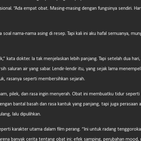
ional. “Ada empat obat. Masing-masing dengan fungsinya sendiri. Ha
soal nama-nama asing di resep. Tapi kali ini aku hafal semuanya, mun
 kata dokter. Ia tak menjelaskan lebih panjang. Tapi setelah dua hari,
h saluran air yang sabar. Lendir-lendir itu, yang sejak lama menempel
atuk, rasanya seperti membersihkan sejarah.
m, pilek, dan rasa ingin menyerah. Obat ini membuatku tidur seperti 
dengan bantal basah dan rasa kantuk yang panjang, tapi juga perasaan 
ang, lalu dipulihkan.
perti karakter utama dalam film perang. “Ini untuk radang tenggoroka
karena banyak cerita tentang obat ini: efek samping, perubahan mood, 