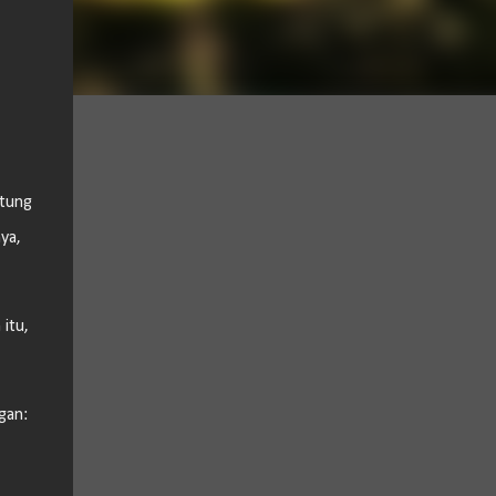
atung
ya,
 itu,
gan: