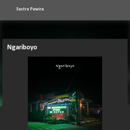
Langsung ke konten utama
Sastra Pawira
Ngariboyo