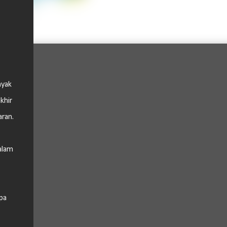
nyak
khir
aran.
alam
pa