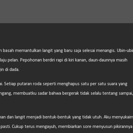
Langsung ke konten utama
 basah memantulkan langit yang baru saja selesai menangis. Ubin-ubi
laju pelan. Pepohonan berdiri rapi di kiri kanan, daun-daunnya masih
in di dada.
i. Setiap putaran roda seperti menghapus satu per satu suara yang
 lengang, membuatku sadar bahwa bergerak tidak selalu tentang sampai
n dan langit menjadi bentuk-bentuk yang tidak utuh. Aku menyukain
us pasti. Cukup terus mengayuh, membiarkan sore menyusun pikirannya