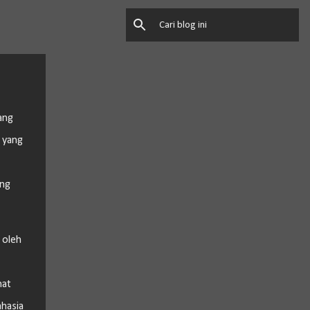
ang
 yang
ang
 oleh
hat
ahasia