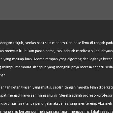
Langsung ke konten utama
u dengan takjub, seolah baru saja menemukan oase ilmu di tengah pad
rah menyala itu bukan papan nama, tapi sebuah manifesto kebudayaan
gaan yang meluap-luap. Aroma rempah yang digoreng dan legitnya kecap
ng mampu membuat siapapun yang menghirupnya merasa seperti sed
man.
dengan ketangkasan yang mistis, seolah tangan mereka telah diberkati
pat menjadi karya seni yang agung. Mereka adalah profesor-profesor
umus-rumus rasa tanpa perlu gelar akademis yang mentereng. Aku meli
kan yang siap bertempur melawan rasa lapar, menjaga martabat resep r