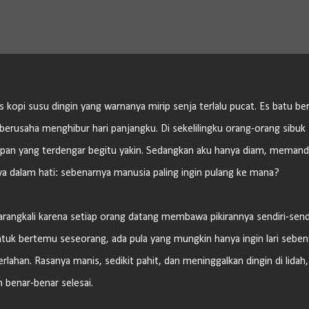
Langsung ke konten utama
kopi susu dingin yang warnanya mirip senja terlalu pucat. Es batu be
 berusaha menghibur hari panjangku. Di sekelilingku orang-orang sibuk
epan yang terdengar begitu yakin. Sedangkan aku hanya diam, memand
nya dalam hati: sebenarnya manusia paling ingin pulang ke mana?
Barangkali karena setiap orang datang membawa pikirannya sendiri-sendi
tuk bertemu seseorang, ada pula yang mungkin hanya ingin lari seben
rlahan. Rasanya manis, sedikit pahit, dan meninggalkan dingin di lidah,
 benar-benar selesai.