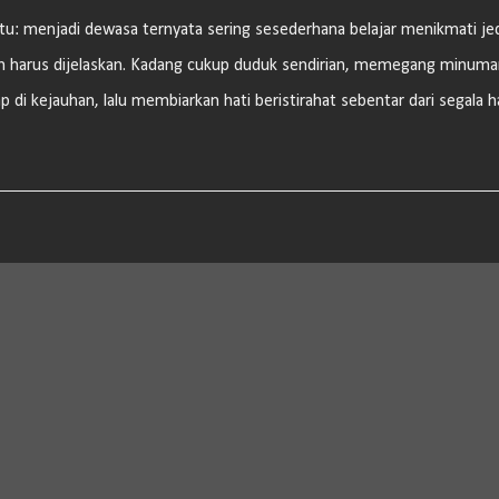
atu: menjadi dewasa ternyata sering sesederhana belajar menikmati je
an harus dijelaskan. Kadang cukup duduk sendirian, memegang minuma
di kejauhan, lalu membiarkan hati beristirahat sebentar dari segala h