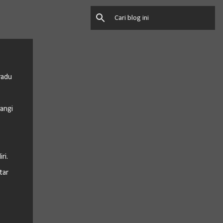
radu
angi
ri.
tar