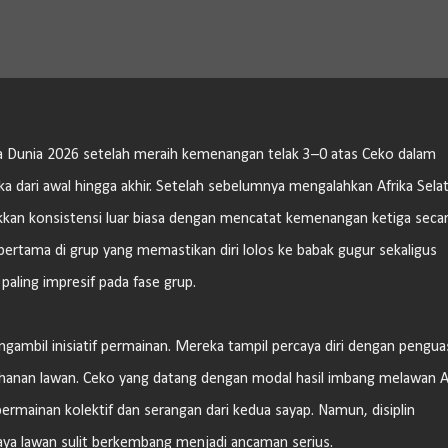
Langsung ke konten utama
a Dunia 2026 setelah meraih kemenangan telak 3–0 atas Ceko dalam
 dari awal hingga akhir. Setelah sebelumnya mengalahkan Afrika Sela
kkan konsistensi luar biasa dengan mencatat kemenangan ketiga seca
ertama di grup yang memastikan diri lolos ke babak gugur sekaligus
aling impresif pada fase grup.
ngambil inisiatif permainan. Mereka tampil percaya diri dengan pengu
tahanan lawan. Ceko yang datang dengan modal hasil imbang melawan A
rmainan kolektif dan serangan dari kedua sayap. Namun, disiplin
ya lawan sulit berkembang menjadi ancaman serius.