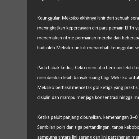
Keunggulan Meksiko akhirnya lahir dari sebuah ser
meningkatkan kepercayaan diri para pemain El Tri 
menemukan ritme permainan mereka dan beberapa kal
baik oleh Meksiko untuk menambah keunggulan seb
Pada babak kedua, Ceko mencoba bermain lebih ter
memberikan lebih banyak ruang bagi Meksiko untuk 
Meksiko berhasil mencetak gol ketiga yang praktis
disiplin dan mampu menjaga konsentrasi hingga m
Ketika peluit panjang dibunyikan, kemenangan 3–0 
Sembilan poin dari tiga pertandingan, tanpa kebo
sempurna antara lini serang dan lini pertahanan 