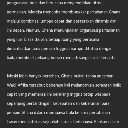
penguasaan bola dan berusaha mengendalikan ritme
permainan. Mereka mencoba membongkar pertahanan Ghana
melalui kombinasi umpan cepat dan pergerakan dinamis dari
lini depan. Namun, Ghana menunjukkan organisasi pertahanan
yang luar biasa disiplin. Setiap ruang yang berusaha
dimanfaatkan para pemain Inggris mampu ditutup dengan
baik, membuat peluang bersih menjadi sangat sulit tercipta.
Meski lebih banyak bertahan, Ghana bukan tanpa ancaman.
Wakil Afrika tersebut beberapa kali melancarkan serangan balik
cepat yang memaksa lini belakang Inggris tetap waspada
sepanjang pertandingan. Kecepatan dan keberanian para
pemain Ghana dalam membawa bola ke area pertahanan
lawan menciptakan sejumlah situasi berbahaya. Bahkan dalam