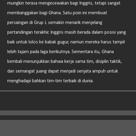
mungkin terasa mengecewakan bagi Inggris, tetapi sangat
membanggakan bagi Ghana. Satu poin ini membuat
persaingan di Grup L semakin menarik menjelang
pertandingan terakhir. Inggris masih berada dalam posisi yang
baik untuk lolos ke babak gugur, namun mereka harus tampil
lebih tajam pada laga berikutnya. Sementara itu, Ghana
kembali menunjukkan bahwa kerja sama tim, disiplin taktik,
dan semangat juang dapat menjadi senjata ampuh untuk
menghadapi bahkan tim-tim terbaik di dunia.
Diberdayakan oleh Blogger