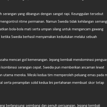
h serangan yang dibangun dengan sangat rapi. Keunggulan tersebut
 mengontrol ritme permainan. Namun Swedia tidak kehilangan semang
tkan bola-bola mati serta umpan silang untuk mengancam gawang
l ketika Swedia berhasil menyamakan kedudukan melalui sebuah
usaha mencari gol kemenangan. Jepang kembali mendominasi pengua
ui kombinasi serangan cepat. Swedia pun memberikan ancaman lewat
atan utama mereka. Meski kedua tim memperoleh peluang emas pada m
mal serta penampilan solid kedua lini pertahanan membuat skor tetap
yang berlangsung seimbang dan penuh perjuangan. Jepang kembali