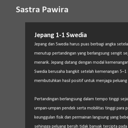
Sastra Pawira
Jepang 1-1 Swedia
Jepang dan Swedia harus puas berbagi angka setelah
menutup pertandingan yang berlangsung sengit sej
menarik. Jepang datang dengan modal kemenangan 
Swedia berusaha bangkit setelah kemenangan 5–1 at
membutuhkan hasil positif untuk menjaga peluang
Pertandingan berlangsung dalam tempo tinggi seja
umpan-umpan pendek serta mobilitas tinggi para pe
keunggulan fisik dan permainan langsung yang bebe
sehingga peluang bersih tidak banyak tercipta pada