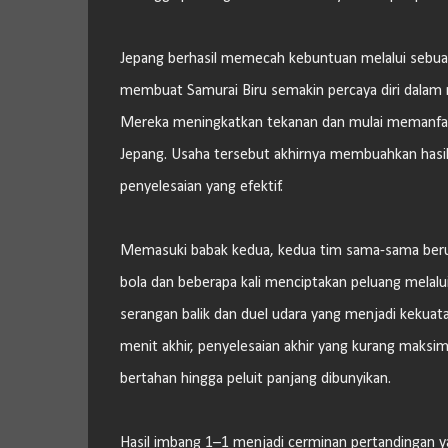
Jepang berhasil memecah kebuntuan melalui sebua
membuat Samurai Biru semakin percaya diri dalam
Mereka meningkatkan tekanan dan mulai memanfaa
Jepang. Usaha tersebut akhirnya membuahkan hasi
penyelesaian yang efektif.
Memasuki babak kedua, kedua tim sama-sama ber
bola dan beberapa kali menciptakan peluang melal
serangan balik dan duel udara yang menjadi keku
menit akhir, penyelesaian akhir yang kurang maksi
bertahan hingga peluit panjang dibunyikan.
Hasil imbang 1–1 menjadi cerminan pertandingan 