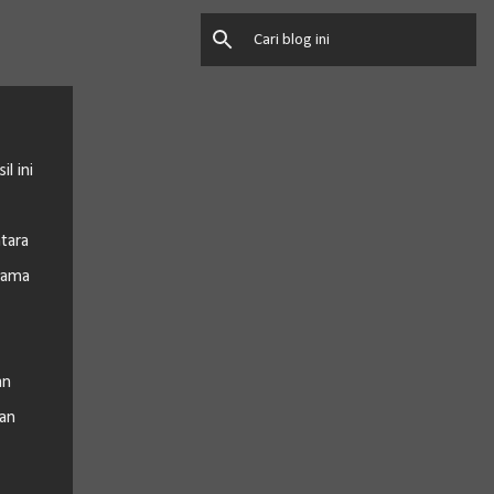
l ini
tara
sama
an
kan