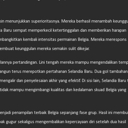
kin menunjukkan superioritasnya. Mereka berhasil menambah keunggu
andia Baru sempat memperkecil ketertinggalan dan memberikan harapan
membangkitkan kembali intensitas permainan Belgia. Mereka merespons
mbuat keunggulan mereka semakin sulit dikejar.
jalannya pertandingan. Lini tengah mereka mampu mengendalikan tem
angun terus merepotkan pertahanan Selandia Baru. Dua gol tambahan
engalir dan penyelesaian akhir yang efektif. Di sisi lain, Selandia Baru 
 tidak mampu mengimbangi kualitas dan kedalaman skuad Belgia yang
njadi penampilan terbaik Belgia sepanjang fase grup. Hasil ini membu
k gugur sekaligus mengembalikan kepercayaan diri setelah dua hasil