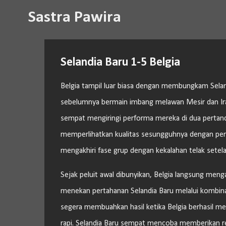
Sastra Pawira
Selandia Baru 1-5 Belgia
Belgia tampil luar biasa dengan membungkam Seland
sebelumnya bermain imbang melawan Mesir dan Ira
sempat mengiringi performa mereka di dua pertand
memperlihatkan kualitas sesungguhnya dengan perm
mengakhiri fase grup dengan kekalahan telak setel
Sejak peluit awal dibunyikan, Belgia langsung men
menekan pertahanan Selandia Baru melalui kombinas
segera membuahkan hasil ketika Belgia berhasil 
rapi. Selandia Baru sempat mencoba memberikan res