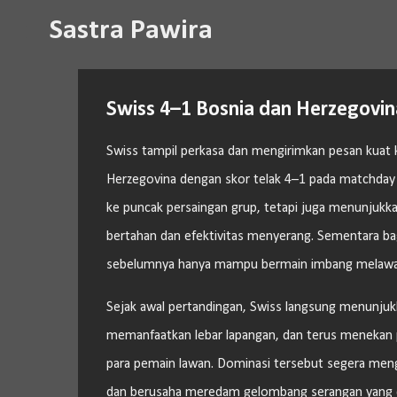
Sastra Pawira
Swiss 4–1 Bosnia dan Herzegovin
Swiss tampil perkasa dan mengirimkan pesan kuat 
Herzegovina dengan skor telak 4–1 pada matchday
ke puncak persaingan grup, tetapi juga menunjukka
bertahan dan efektivitas menyerang. Sementara bag
sebelumnya hanya mampu bermain imbang melawa
Sejak awal pertandingan, Swiss langsung menunjukk
memanfaatkan lebar lapangan, dan terus menekan 
para pemain lawan. Dominasi tersebut segera men
dan berusaha meredam gelombang serangan yang d