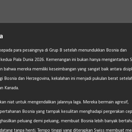
Langsung ke konten utama
a
kepada para pesaingnya di Grup B setelah menundukkan Bosnia dan
 kedua Piala Dunia 2026. Kemenangan ini bukan hanya mengantarkan 
n bahwa mereka memiliki keseimbangan yang sangat baik antara disipl
i Bosnia dan Herzegovina, kekalahan ini menjadi pukulan berat setela
n Kanada.
an niat untuk mengendalikan jalannya laga. Mereka bermain agresif,
pertahanan Bosnia yang tampak kesulitan menghadapi pergerakan cep
ghasilkan peluang demi peluang, membuat Bosnia lebih banyak bertah
atang tanpa henti. Tempo tinggi yang diterapkan Swiss membuat me