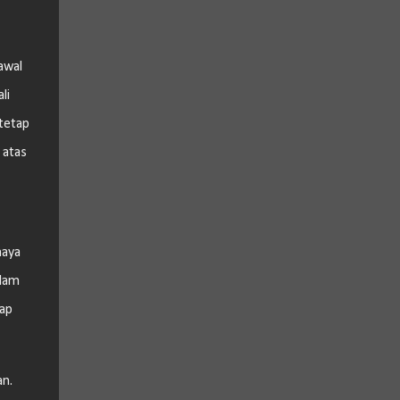
awal
li
tetap
 atas
haya
alam
iap
n.