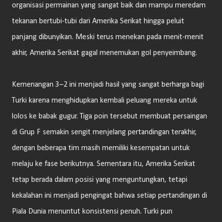
organisasi permainan yang sangat baik dan mampu meredam
tekanan bertubi-tubi dari Amerika Serikat hingga peluit
panjang dibunyikan. Meski terus menekan pada menit-menit
akhir, Amerika Serikat gagal menemukan gol penyeimbang.
Kemenangan 3–2 ini menjadi hasil yang sangat berharga bagi
Turki karena menghidupkan kembali peluang mereka untuk
lolos ke babak gugur. Tiga poin tersebut membuat persaingan
di Grup F semakin sengit menjelang pertandingan terakhir,
dengan beberapa tim masih memiliki kesempatan untuk
melaju ke fase berikutnya. Sementara itu, Amerika Serikat
tetap berada dalam posisi yang menguntungkan, tetapi
kekalahan ini menjadi pengingat bahwa setiap pertandingan di
Piala Dunia menuntut konsistensi penuh. Turki pun