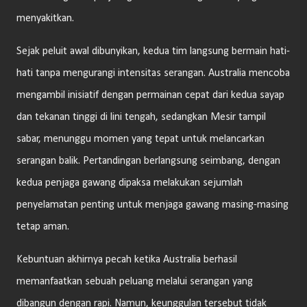
menyakitkan.
Sejak peluit awal dibunyikan, kedua tim langsung bermain hati-
hati tanpa mengurangi intensitas serangan. Australia mencoba
mengambil inisiatif dengan permainan cepat dari kedua sayap
dan tekanan tinggi di lini tengah, sedangkan Mesir tampil
sabar, menunggu momen yang tepat untuk melancarkan
serangan balik. Pertandingan berlangsung seimbang, dengan
kedua penjaga gawang dipaksa melakukan sejumlah
penyelamatan penting untuk menjaga gawang masing-masing
tetap aman.
Kebuntuan akhirnya pecah ketika Australia berhasil
memanfaatkan sebuah peluang melalui serangan yang
dibangun dengan rapi. Namun, keunggulan tersebut tidak