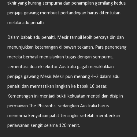
akhir yang kurang sempurna dan penampilan gemilang kedua
penjaga gawang membuat pertandingan harus ditentukan
melalui adu penalti.
Dalam babak adu penalti, Mesir tampil lebih percaya diri dan
menunjukkan ketenangan di bawah tekanan. Para penendang
mereka berhasil menjalankan tugas dengan sempurna,
sementara dua eksekutor Australia gagal menaklukkan
penjaga gawang Mesir. Mesir pun menang 4–2 dalam adu
penalti dan memastikan langkah ke babak 16 besar.
Kemenangan ini menjadi bukti kekuatan mental dan disiplin
permainan The Pharaohs, sedangkan Australia harus
menerima kenyataan pahit tersingkir setelah memberikan
perlawanan sengit selama 120 menit.