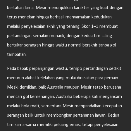
bertahan lama. Mesir menunjukkan karakter yang kuat dengan
terus menekan hingga berhasil menyamakan kedudukan
melalui penyelesaian akhir yang tenang. Skor 1–1 membuat
pertandingan semakin menarik, dengan kedua tim saling
bertukar serangan hingga waktu normal berakhir tanpa gol
tambahan.
Pada babak perpanjangan waktu, tempo pertandingan sedikit
menurun akibat kelelahan yang mulai dirasakan para pemain.
Meski demikian, baik Australia maupun Mesir tetap berusaha
mencari gol kemenangan. Australia beberapa kali mengancam
melalui bola mati, sementara Mesir mengandalkan kecepatan
serangan balik untuk membongkar pertahanan lawan. Kedua
tim sama-sama memiliki peluang emas, tetapi penyelesaian