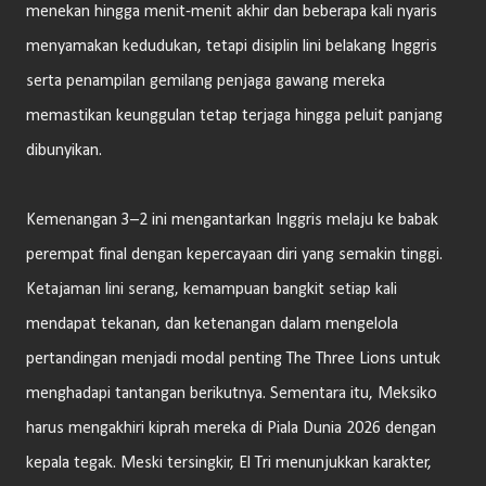
menekan hingga menit-menit akhir dan beberapa kali nyaris
menyamakan kedudukan, tetapi disiplin lini belakang Inggris
serta penampilan gemilang penjaga gawang mereka
memastikan keunggulan tetap terjaga hingga peluit panjang
dibunyikan.
Kemenangan 3–2 ini mengantarkan Inggris melaju ke babak
perempat final dengan kepercayaan diri yang semakin tinggi.
Ketajaman lini serang, kemampuan bangkit setiap kali
mendapat tekanan, dan ketenangan dalam mengelola
pertandingan menjadi modal penting The Three Lions untuk
menghadapi tantangan berikutnya. Sementara itu, Meksiko
harus mengakhiri kiprah mereka di Piala Dunia 2026 dengan
kepala tegak. Meski tersingkir, El Tri menunjukkan karakter,