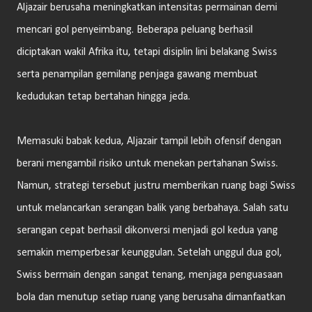
Aljazair berusaha meningkatkan intensitas permainan demi
mencari gol penyeimbang. Beberapa peluang berhasil
diciptakan wakil Afrika itu, tetapi disiplin lini belakang Swiss
serta penampilan gemilang penjaga gawang membuat
kedudukan tetap bertahan hingga jeda.
Memasuki babak kedua, Aljazair tampil lebih ofensif dengan
berani mengambil risiko untuk menekan pertahanan Swiss.
Namun, strategi tersebut justru memberikan ruang bagi Swiss
untuk melancarkan serangan balik yang berbahaya. Salah satu
serangan cepat berhasil dikonversi menjadi gol kedua yang
semakin memperbesar keunggulan. Setelah unggul dua gol,
Swiss bermain dengan sangat tenang, menjaga penguasaan
bola dan menutup setiap ruang yang berusaha dimanfaatkan