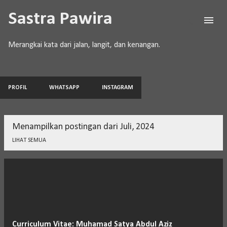
Langsung ke konten utama
Sastra Pawira
Merangkai kata dari jalan, langit, dan kenangan.
PROFIL
WHATSAPP
INSTAGRAM
Menampilkan postingan dari Juli, 2024
LIHAT SEMUA
P
o
s
t
Curriculum Vitae: Muhamad Satya Abdul Aziz