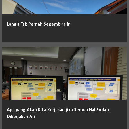
i
n
g
Langit Tak Pernah Segembira Ini
a
n
Apa yang Akan Kita Kerjakan jika Semua Hal Sudah
Dikerjakan AI?