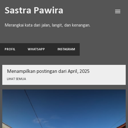
Langsung ke konten utama
Sastra Pawira
Merangkai kata dari jalan, langit, dan kenangan.
PROFIL
WHATSAPP
INSTAGRAM
Menampilkan postingan dari April, 2025
LIHAT SEMUA
P
o
s
t