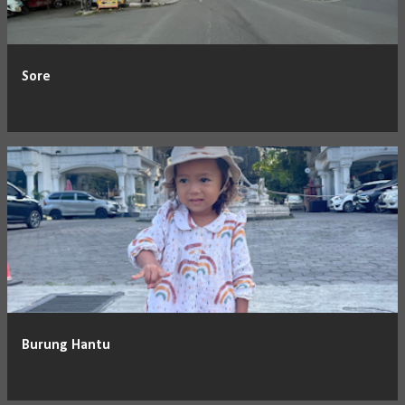
i
n
g
Sore
a
n
Burung Hantu