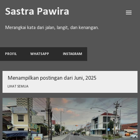
Langsung ke konten utama
Sastra Pawira
Merangkai kata dari jalan, langit, dan kenangan.
PROFIL
WHATSAPP
INSTAGRAM
Menampilkan postingan dari Juni, 2025
LIHAT SEMUA
P
o
s
t