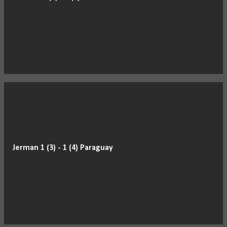
i
n
g
a
n
Jerman 1 (3) - 1 (4) Paraguay