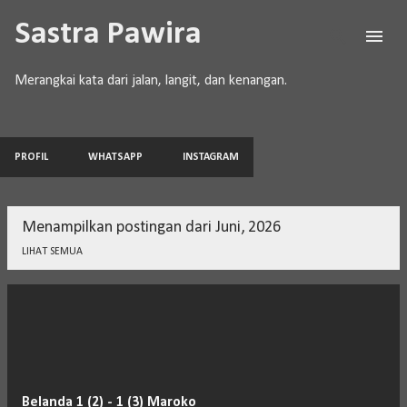
Langsung ke konten utama
Sastra Pawira
Merangkai kata dari jalan, langit, dan kenangan.
PROFIL
WHATSAPP
INSTAGRAM
Menampilkan postingan dari Juni, 2026
LIHAT SEMUA
P
o
s
t
Belanda 1 (2) - 1 (3) Maroko