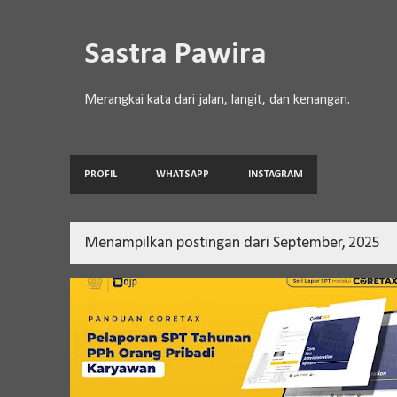
Sastra Pawira
Merangkai kata dari jalan, langit, dan kenangan.
PROFIL
WHATSAPP
INSTAGRAM
Menampilkan postingan dari September, 2025
P
o
s
t