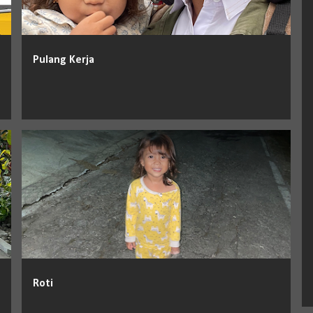
Pulang Kerja
Roti